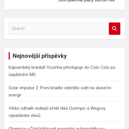
S
e
a
r
c
Nejnovější příspěvky
h
Kapverdský brankář Vozinha přestupuje do Colo Colo po
úspěšném MS
Solar Impulse 2: První letadlo obletělo svět na sluneční
energii
Vědci odhalili vedlejší efekt léků Ozempic a Wegovy:
vypadávání vlasů
Okamura v Číně kritizoval evropské automobilky po