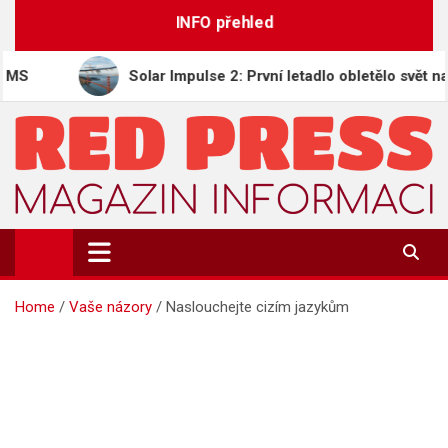
Skip
INFO přehled
to
content
Solar Impulse 2: První letadlo obletělo svět na sluneč
REDPRESS.CZ
Magazín informací | Zpravodajství
Home
Vaše názory
Naslouchejte cizím jazykům