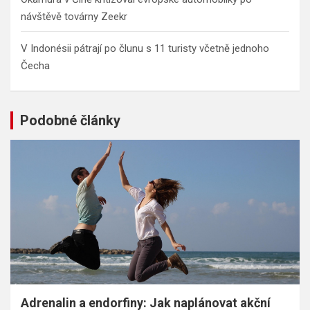
návštěvě továrny Zeekr
V Indonésii pátrají po člunu s 11 turisty včetně jednoho
Čecha
Podobné články
Adrenalin a endorfiny: Jak naplánovat akční