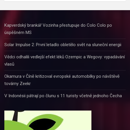
Kapverdský brankář Vozinha přestupuje do Colo Colo po
úspěšném MS
Solar Impulse 2: První letadlo obletělo svět na sluneční energii
Vědci odhalili vedlejší efekt léků Ozempic a Wegovy: vypadávání
vlasů
Okamura v Číně kritizoval evropské automobilky po návštěvě
továrny Zeekr
V Indonésii pátrají po člunu s 11 turisty včetně jednoho Čecha