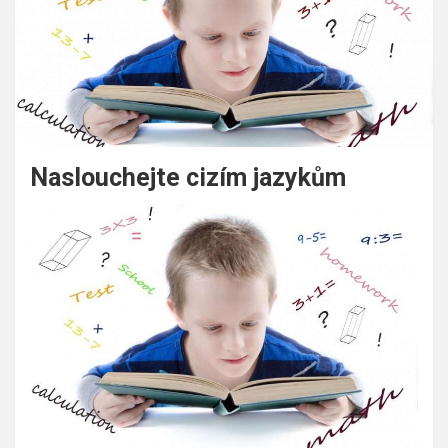
Naslouchejte cizím jazykům