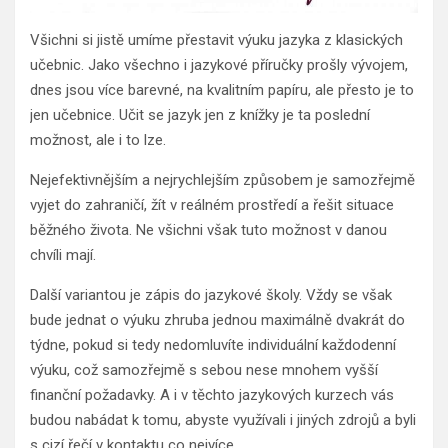
Všichni si jistě umíme přestavit výuku jazyka z klasických
učebnic. Jako všechno i jazykové příručky prošly vývojem,
dnes jsou více barevné, na kvalitním papíru, ale přesto je to
jen učebnice. Učit se jazyk jen z knížky je ta poslední
možnost, ale i to lze.
Nejefektivnějším a nejrychlejším způsobem je samozřejmě
vyjet do zahraničí, žít v reálném prostředí a řešit situace
běžného života. Ne všichni však tuto možnost v danou
chvíli mají.
Další variantou je zápis do jazykové školy. Vždy se však
bude jednat o výuku zhruba jednou maximálně dvakrát do
týdne, pokud si tedy nedomluvíte individuální každodenní
výuku, což samozřejmě s sebou nese mnohem vyšší
finanční požadavky. A i v těchto jazykových kurzech vás
budou nabádat k tomu, abyste využívali i jiných zdrojů a byli
s cizí řečí v kontaktu co nejvíce.