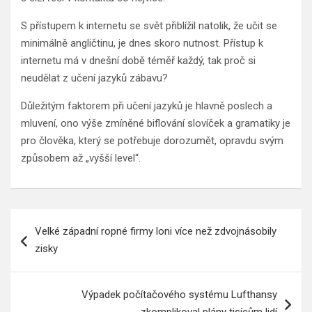
S přístupem k internetu se svět přiblížil natolik, že učit se
minimálně angličtinu, je dnes skoro nutnost. Přístup k
internetu má v dnešní době téměř každý, tak proč si
neudělat z učení jazyků zábavu?
Důležitým faktorem při učení jazyků je hlavně poslech a
mluvení, ono výše zmíněné biflování slovíček a gramatiky je
pro člověka, který se potřebuje dorozumět, opravdu svým
způsobem až „vyšší level“.
Navigace
Velké západní ropné firmy loni více než zdvojnásobily
pro
zisky
příspěvek
Výpadek počítačového systému Lufthansy
zkomplikoval plány tisícům lidí