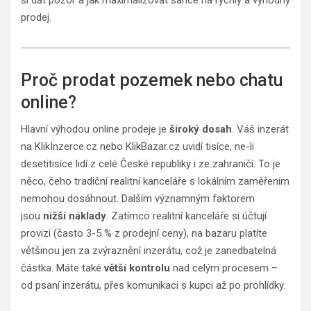
prodej.
Proč prodat pozemek nebo chatu
online?
Hlavní výhodou online prodeje je
široký dosah
. Váš inzerát
na KlikInzerce.cz nebo KlikBazar.cz uvidí tisíce, ne-li
desetitisíce lidí z celé České republiky i ze zahraničí. To je
něco, čeho tradiční realitní kanceláře s lokálním zaměřením
nemohou dosáhnout. Dalším významným faktorem
jsou
nižší náklady
. Zatímco realitní kanceláře si účtují
provizi (často 3-5 % z prodejní ceny), na bazaru platíte
většinou jen za zvýraznění inzerátu, což je zanedbatelná
částka. Máte také
větší kontrolu
nad celým procesem –
od psaní inzerátu, přes komunikaci s kupci až po prohlídky.