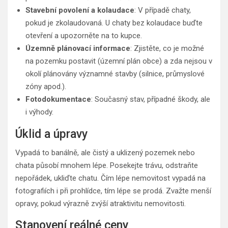
Stavební povolení a kolaudace
: V případě chaty,
pokud je zkolaudovaná. U chaty bez kolaudace buďte
otevření a upozorněte na to kupce.
Územně plánovací informace
: Zjistěte, co je možné
na pozemku postavit (územní plán obce) a zda nejsou v
okolí plánovány významné stavby (silnice, průmyslové
zóny apod.).
Fotodokumentace
: Současný stav, případné škody, ale
i výhody.
Úklid a úpravy
Vypadá to banálně, ale čistý a uklizený pozemek nebo
chata působí mnohem lépe. Posekejte trávu, odstraňte
nepořádek, ukliďte chatu. Čím lépe nemovitost vypadá na
fotografiích i při prohlídce, tím lépe se prodá. Zvažte menší
opravy, pokud výrazně zvýší atraktivitu nemovitosti.
Stanovení reálné ceny