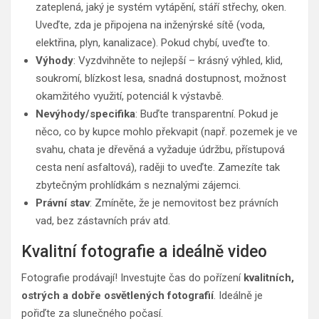
zateplená, jaký je systém vytápění, stáří střechy, oken.
Uveďte, zda je připojena na inženýrské sítě (voda,
elektřina, plyn, kanalizace). Pokud chybí, uveďte to.
Výhody
: Vyzdvihněte to nejlepší – krásný výhled, klid,
soukromí, blízkost lesa, snadná dostupnost, možnost
okamžitého využití, potenciál k výstavbě.
Nevýhody/specifika
: Buďte transparentní. Pokud je
něco, co by kupce mohlo překvapit (např. pozemek je ve
svahu, chata je dřevěná a vyžaduje údržbu, přístupová
cesta není asfaltová), raději to uveďte. Zamezíte tak
zbytečným prohlídkám s neznalými zájemci.
Právní stav
: Zmíněte, že je nemovitost bez právních
vad, bez zástavních práv atd.
Kvalitní fotografie a ideálně video
Fotografie prodávají! Investujte čas do pořízení
kvalitních,
ostrých a dobře osvětlených fotografií
. Ideálně je
pořiďte za slunečného počasí.