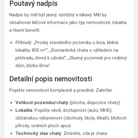
Poutavý nadpis
Nadpis by měl být jasný, výstižný a lákavý. Měl by
obsahovat klíčové informace jako typ nemovitosti, lokalita
a hlavní benefit.
Příklady
: „Prodej stavebního pozemku u lesa, klidná
lokalita, 800 m²“, „Romantická chata s výhledem na
přehradu, ihned k užívání“, „Slunný pozemek pro rodinný
dům, blízko Brna“.
Detailní popis nemovitosti
Popište nemovitost komplexně a pravdivě. Zahrňte:
Velikost pozemku/chaty
(plocha, dispozice chaty).
Lokalita
: Popište okolí, dostupnost (auto, MHD),
občanskou vybavenost (obchody, školy, lékaři), blízkost
přírody, vodních ploch apod.
Technický stav chaty
: Zmíněte, zda je chata