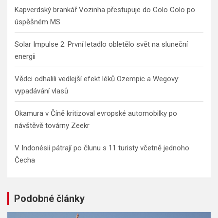
h
Kapverdský brankář Vozinha přestupuje do Colo Colo po
úspěšném MS
Solar Impulse 2: První letadlo obletělo svět na sluneční
energii
Vědci odhalili vedlejší efekt léků Ozempic a Wegovy:
vypadávání vlasů
Okamura v Číně kritizoval evropské automobilky po
návštěvě továrny Zeekr
V Indonésii pátrají po člunu s 11 turisty včetně jednoho
Čecha
Podobné články