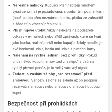
Nereálné nabídky
: Kupující, kteří nabízejí mnohem
vyšší cenu, než je požadovaná, s podivnými podmínkami
(např. platba přes neznámou banku, platba ze zahraničí
s žádostí o vrácení přeplatku).
Phishingové útoky
: Nikdy neklikejte na podezřelé
odkazy v e-mailech nebo SMS zprávách, které se tváří
jako banka, realitní portál nebo kupující. Nikdy nesdělujte
své bankovní údaje, hesla ani údaje z platební karty.
Naléhání na rychlé jednání bez prohlídky
: Pokud
chce někdo koupit nemovitost „naslepo“ a tlačí na
rychlý převod peněz, je to velký varovný signál.
Žádosti o zaslání zálohy „pro rezervaci“ před
smlouvou
: Seriózní záloha se skládá až po podpisu
rezervační smlouvy nebo smlouvy o smlouvě budoucí
kupní.
Bezpečnost při prohlídkách