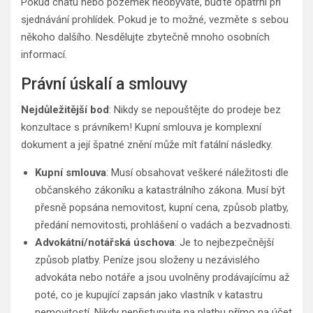
Pokud chatu nebo pozemek neobýváte, buďte opatrní při
sjednávání prohlídek. Pokud je to možné, vezměte s sebou
někoho dalšího. Nesdělujte zbytečně mnoho osobních
informací.
Právní úskalí a smlouvy
Nejdůležitější bod
: Nikdy se nepouštějte do prodeje bez
konzultace s právníkem! Kupní smlouva je komplexní
dokument a její špatné znění může mít fatální následky.
Kupní smlouva
: Musí obsahovat veškeré náležitosti dle
občanského zákoníku a katastrálního zákona. Musí být
přesně popsána nemovitost, kupní cena, způsob platby,
předání nemovitosti, prohlášení o vadách a bezvadnosti.
Advokátní/notářská úschova
: Je to nejbezpečnější
způsob platby. Peníze jsou složeny u nezávislého
advokáta nebo notáře a jsou uvolněny prodávajícímu až
poté, co je kupující zapsán jako vlastník v katastru
nemovitostí. Nikdy nepřistupujte na platbu přímo na účet