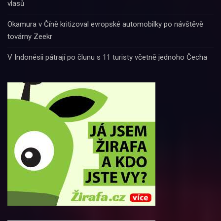
vlasů
Okamura v Číně kritizoval evropské automobilky po návštěvě
továrny Zeekr
V Indonésii pátrají po člunu s 11 turisty včetně jednoho Čecha