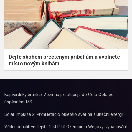
Dejte sbohem přečteným příběhům a uvolněte
místo novým knihám
Kapverdský brankář Vozinha přestupuje do Colo Colo po
úspěšném MS
Solar Impulse 2: První letadlo obletělo svět na sluneční energii
Vědci odhalili vedlejší efekt léků Ozempic a Wegovy: vypadávání