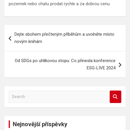
pozemek nebo chatu prodat rychle a za dobrou cenu.
Navigace
Dejte sbohem přečteným příběhům a uvolněte místo
pro
novým knihám
příspěvek
Od SDGs po uhlíkovou stopu: Co přinesla konference
ESG-LIVE 2024
S
e
a
r
c
Nejnovější příspěvky