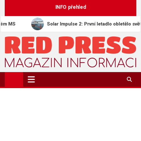
Skip
INFO přehled
to
content
Solar Impulse 2: První letadlo obletělo svět na sluneč
REDPRESS.CZ
Magazín informací | Zpravodajství