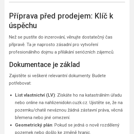
Příprava před prodejem: Klíč k
úspěchu
Než se pustíte do inzerování, věnujte dostatečný čas
přípravě. Ta je naprosto zásadní pro vytvoření
profesionálního dojmu a přilákání seriózních zájemců.
Dokumentace je základ
Zajistěte si veškeré relevantní dokumenty. Budete
potřebovat:
List vlastnictví (LV)
: Získáte ho na katastrálním úřadu
nebo online na nahlizenidokn.cuzk.cz. Ujistěte se, že na
pozemku/chatě neváznou žádná zástavní práva, věcná
břemena nebo jiné omezení.
Geometrický plán
: Pokud se jedná o nově rozdělený
pozemek nebo došlo ke změně hranic.