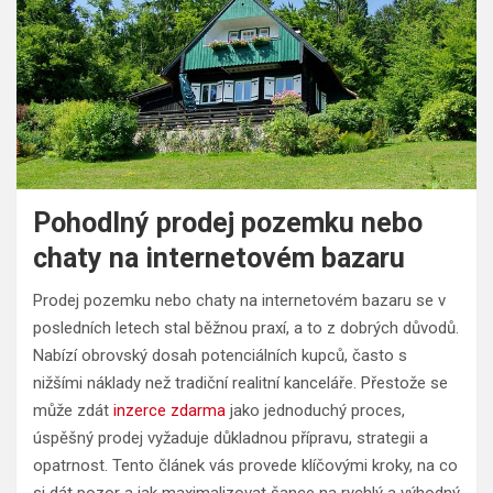
Pohodlný prodej pozemku nebo
chaty na internetovém bazaru
Prodej pozemku nebo chaty na internetovém bazaru se v
posledních letech stal běžnou praxí, a to z dobrých důvodů.
Nabízí obrovský dosah potenciálních kupců, často s
nižšími náklady než tradiční realitní kanceláře. Přestože se
může zdát
inzerce zdarma
jako jednoduchý proces,
úspěšný prodej vyžaduje důkladnou přípravu, strategii a
opatrnost. Tento článek vás provede klíčovými kroky, na co
si dát pozor a jak maximalizovat šance na rychlý a výhodný