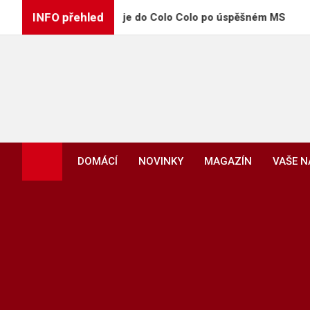
Skip
INFO přehled
Vozinha přestupuje do Colo Colo po úspěšném MS
to
content
DOMÁCÍ
NOVINKY
MAGAZÍN
VAŠE 