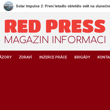
Solar Impulse 2: První letadlo obletělo svět na sluneční energii
REDPRESS.CZ
Magazín informací | Zpravodajství
NÁZORY
ZDRAVÍ
INZERCE PRÁCE
BRIGÁDY
KONTA