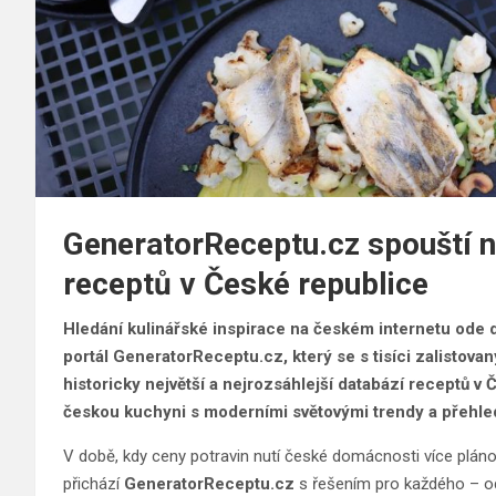
GeneratorReceptu.cz spouští n
receptů v České republice
Hledání kulinářské inspirace na českém internetu ode d
portál GeneratorReceptu.cz, který se s tisíci zalistova
historicky největší a nejrozsáhlejší databází receptů v
českou kuchyni s moderními světovými trendy a přehl
V době, kdy ceny potravin nutí české domácnosti více plánova
přichází
GeneratorReceptu.cz
s řešením pro každého – od