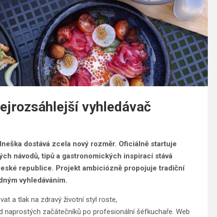
ejrozsáhlejší vyhledávač
neška dostává zcela nový rozměr. Oficiálně startuje
ných návodů, tipů a gastronomických inspirací stává
 České republice. Projekt ambiciózně propojuje tradiční
edným vyhledáváním.
t a tlak na zdravý životní styl roste,
 naprostých začátečníků po profesionální šéfkuchaře. Web