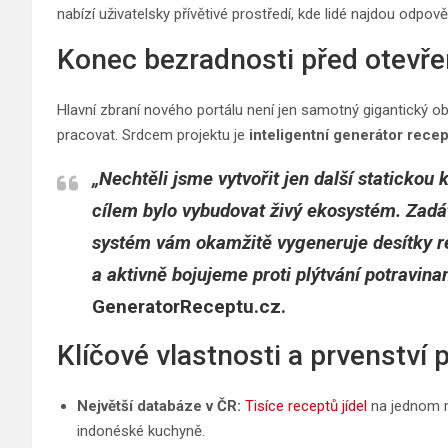
nabízí uživatelsky přívětivé prostředí, kde lidé najdou odp
Konec bezradnosti před otevře
Hlavní zbraní nového portálu není jen samotný gigantický o
pracovat. Srdcem projektu je
inteligentní generátor recep
„Nechtěli jsme vytvořit jen další statickou
cílem bylo vybudovat živý ekosystém. Zadát
systém vám okamžitě vygeneruje desítky re
a aktivně bojujeme proti plýtvání potravina
GeneratorReceptu.cz.
Klíčové vlastnosti a prvenství p
Největší databáze v ČR:
Tisíce receptů jídel
na jednom m
indonéské kuchyně.