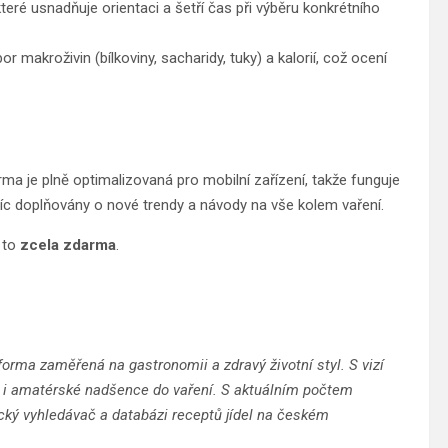
teré usnadňuje orientaci a šetří čas při výběru konkrétního
r makroživin (bílkoviny, sacharidy, tuky) a kalorií, což ocení
rma je plně optimalizovaná pro mobilní zařízení, takže funguje
íc doplňovány o nové trendy a návody na vše kolem vaření.
a to
zcela zdarma
.
orma zaměřená na gastronomii a zdravý životní styl. S vizí
ry i amatérské nadšence do vaření. S aktuálním počtem
cký vyhledávač a databázi receptů jídel na českém