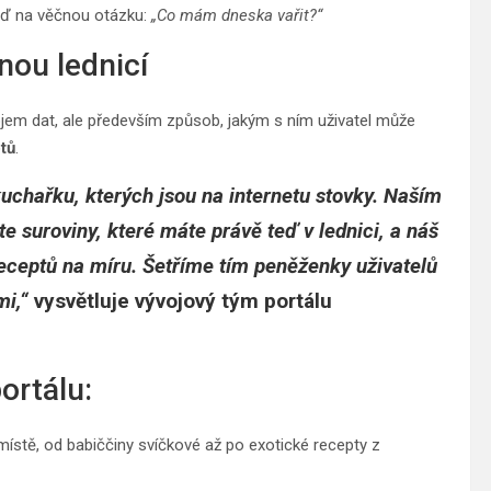
ověď na věčnou otázku:
„Co mám dneska vařit?“
nou lednicí
bjem dat, ale především způsob, jakým s ním uživatel může
tů
.
 kuchařku, kterých jsou na internetu stovky. Naším
e suroviny, které máte právě teď v lednici, a náš
ceptů na míru. Šetříme tím peněženky uživatelů
mi,“
vysvětluje vývojový tým portálu
ortálu:
ístě, od babiččiny svíčkové až po exotické recepty z