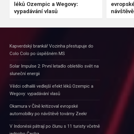
léků Ozempic a Wegovy:
evropské
vypadávání vlasů
návštěvě
Kapverdský brankář Vozinha přestupuje do
Colo Colo po úspěšném MS
Solar Impulse 2: První letadlo obletělo svět na
sluneční energii
Vědci odhalili vedlejší efekt léků Ozempic a
Wegovy: vypadávání vlasů
Okamura v Číně kritizoval evropské
automobilky po návštěvě továrny Zeekr
V Indonésii pátrají po člunu s 11 turisty včetně
jednoho Čecha