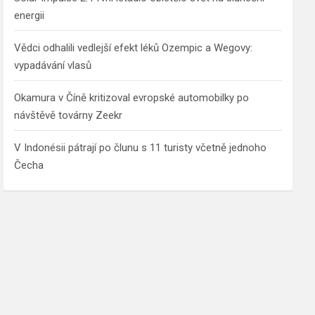
energii
Vědci odhalili vedlejší efekt léků Ozempic a Wegovy:
vypadávání vlasů
Okamura v Číně kritizoval evropské automobilky po
návštěvě továrny Zeekr
V Indonésii pátrají po člunu s 11 turisty včetně jednoho
Čecha