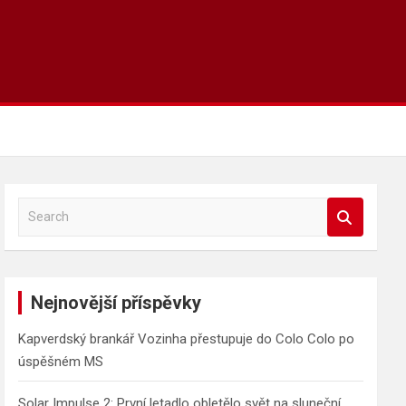
S
e
a
r
c
Nejnovější příspěvky
h
Kapverdský brankář Vozinha přestupuje do Colo Colo po
úspěšném MS
Solar Impulse 2: První letadlo obletělo svět na sluneční