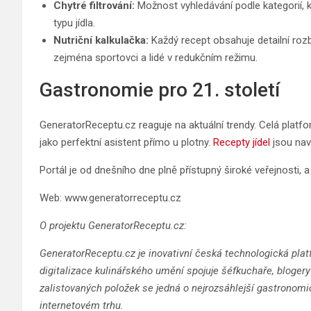
Chytré filtrování:
Možnost vyhledávání podle kategorií, k
typu jídla.
Nutriční kalkulačka:
Každý recept obsahuje detailní rozbo
zejména sportovci a lidé v redukčním režimu.
Gastronomie pro 21. století
GeneratorReceptu.cz reaguje na aktuální trendy. Celá platfo
jako perfektní asistent přímo u plotny.
Recepty jídel
jsou nav
Portál je od dnešního dne plně přístupný široké veřejnosti, 
Web: www.generatorreceptu.cz
O projektu GeneratorReceptu.cz:
GeneratorReceptu.cz je inovativní česká technologická platf
digitalizace kulinářského umění spojuje šéfkuchaře, bloge
zalistovaných položek se jedná o nejrozsáhlejší gastronomi
internetovém trhu.