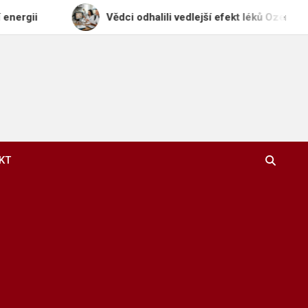
Vědci odhalili vedlejší efekt léků Ozempic a Wego
KT