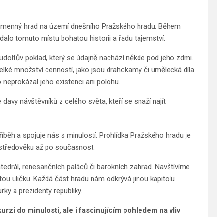
ní kamenný hrad na území dnešního Pražského hradu. Během
dalo tomuto místu bohatou historii a řadu tajemství.
udolfův poklad, který se údajně nachází někde pod jeho zdmi.
elké množství cenností, jako jsou drahokamy či umělecká díla.
 neprokázal jeho existenci ani polohu.
davy návštěvníků z celého světa, kteří se snaží najít
běh a spojuje nás s minulostí. Prohlídka Pražského hradu je
 středověku až po současnost.
tedrál, renesančních paláců či barokních zahrad. Navštívíme
atou uličku. Každá část hradu nám odkrývá jinou kapitolu
ky a prezidenty republiky.
zí do minulosti, ale i fascinujícím pohledem na vliv