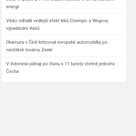
energii
Vědci odhalili vedlejší efekt léků Ozempic a Wegovy:
vypadávání vlasů
Okamura v Číně kritizoval evropské automobilky po
návštěvě továrny Zeekr
V Indonésii pátrají po člunu s 11 turisty včetně jednoho
Čecha