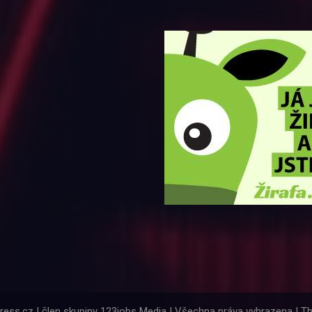
ress.cz | člen skupiny 123jobs Media | Všechna práva vyhrazena | 