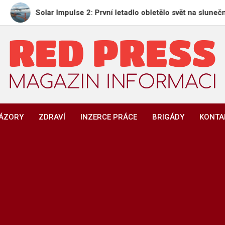
Solar Impulse 2: První letadlo obletělo svět na sluneční energii
REDPRESS.CZ
Magazín informací | Zpravodajství
NÁZORY
ZDRAVÍ
INZERCE PRÁCE
BRIGÁDY
KONTA