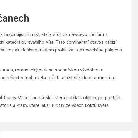
dčanech
a fascinujících míst, které stojí za návštěvu. Jedním z
í katedrálou svatého Víta. Tato dominantní stavba nabízí
umění je pak ideálním místem prohlídka Lobkowického paláce s
ahrada, romantický park se sochařskou výzdobou a
od rušného ruchu velkoměsta a užít si klidnou atmosféru
í Panny Marie Loretánské, která patřila k oblíbeným poutním
orie a krásy, které lákají turisty ze všech koutů světa.