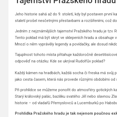
Tajemství Pražského hradu
Jeho historie sahá až do 9. století, kdy byl postaven prv
staletí prošel nesčetnými přestavbami a rozšířeními, což do
Jedním z nejznámějších tajemství Pražského hradu je tzv. R
Tento poklad má být skryt ve sklepeních hradu a obsahuje v
Mnozí o něm vyprávěly legendy a povídačky, ale dosud nikdo
Tajuplnost tohoto místa přitahuje každoročně desetitisícové 
odpověď na otázku: Kde se ukrýval Rudolfův poklad?
Každý kámen na hradbách, každá socha či freska má svůj pří
jako cesta časem, která nás provede různými obdobími od
Při prohlídce se můžeme ponořit do atmosféry gotických ka
Starý královský palác, baziliku svatého Jiří nebo slavnou Zl
historie – od vladařů Přemyslovců a Lucemburků po Habsbur
Prohlídka Pražského hradu je tak nejenom poučnou exkur