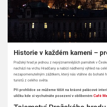
Historie v každém kameni – pr
Pražský hrad je jednou z nejvýznamnějších památek v České
nachází na vrchu Hradčany a nabízí nádherný výhled na cel
nezapomenutelným zážitkem, který nás vtáhne do bohaté hist
turistů z celého světa.
Při prohlídce se můžeme těšit na krásné palácové interi
uličku kde si vychutnáte posezení v oblíbeném
Café Me