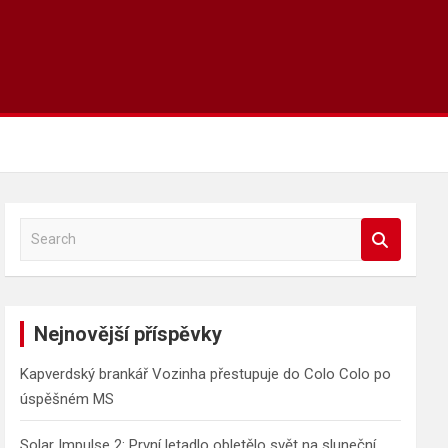
S
e
a
r
c
Nejnovější příspěvky
h
Kapverdský brankář Vozinha přestupuje do Colo Colo po
úspěšném MS
Solar Impulse 2: První letadlo obletělo svět na sluneční