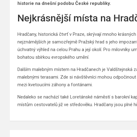
historie na dnešní podobu České republiky.
Nejkrásnější místa na Hra
Hradčany, historická čtvrť v Praze, skrývají mnoho krásných 
nejznámějších je samozřejmě Pražský hrad s jeho impozantn
úchvatný výhled na celou Prahu a její okolí. Pro milovníky 
bohatou sbírkou evropského umění.
Dalším malebným místem na Hradčanech je Valdštejnská z
malebnými terasami. Zde si návštěvníci mohou odpočinout 
mezi kvetoucími záhony a fontánami.
Nedaleko se nachází také Loretánské náměstí s barokní kapl
místům cestovatelů již ve středověku. Hradčany jsou plné hist
Navigace