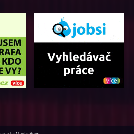
Theme by
MantraBrain