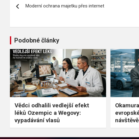
Moderní ochrana majetku přes internet
pro
příspěvek
Podobné články
Vědci odhalili vedlejší efekt
Okamura 
léků Ozempic a Wegovy:
evropské
vypadávání vlasů
návštěvě