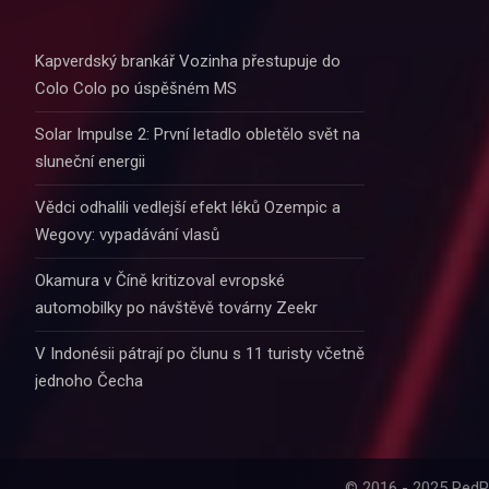
Kapverdský brankář Vozinha přestupuje do
Colo Colo po úspěšném MS
Solar Impulse 2: První letadlo obletělo svět na
sluneční energii
Vědci odhalili vedlejší efekt léků Ozempic a
Wegovy: vypadávání vlasů
Okamura v Číně kritizoval evropské
automobilky po návštěvě továrny Zeekr
V Indonésii pátrají po člunu s 11 turisty včetně
jednoho Čecha
© 2016 - 2025 RedP