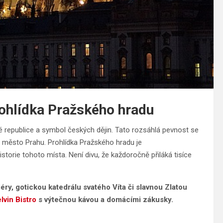
ohlídka Pražského hradu
 republice a symbol českých dějin. Tato rozsáhlá pevnost se
é město Prahu. Prohlídka Pražského hradu je
orie tohoto místa. Není divu, že každoročně přiláká tisíce
éry, gotickou katedrálu svatého Víta či slavnou Zlatou
lvin Bistro
s výtečnou kávou a domácími zákusky.