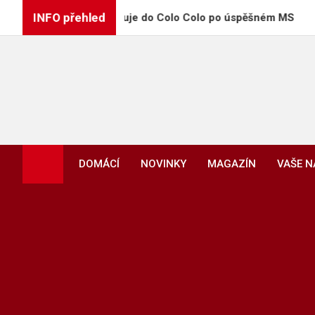
Skip
INFO přehled
ozinha přestupuje do Colo Colo po úspěšném MS
to
content
DOMÁCÍ
NOVINKY
MAGAZÍN
VAŠE 