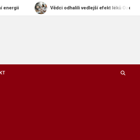
Vědci odhalili vedlejší efekt léků Ozempic a Wegov
KT