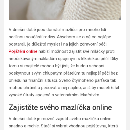
V dnešní době jsou domácí mazlíčci pro mnoho lidí
nedílnou součástí rodiny. Abychom se o ně co nejlépe
postarali, je důležité myslet i na jejich zdravotní péči.
Pojištění online
nabízí možnost zajistit své miláčky proti
neočekávaným nákladům spojeným s lékařskou péčí. Díky
tomu si majitelé mohou být jisti, že budou schopni
poskytnout svým chlupatým přátelům tu nejlepší péči bez
ohledu na finanční situaci. Svého čtyřnohého parťáka tak
mohou chránit a pečovat o něj naplno, aniž by museli řešit
vysoké útraty spojené s veterinárním lékařstvím.
Zajistěte svého mazlíčka online
V dnešní době je možné zajistit svého mazlíčka online
snadno a rychle. Stačí si vybrat vhodnou pojišťovnu, která