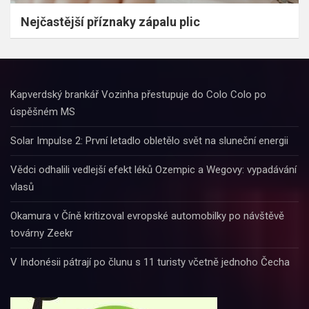
Nejčastější příznaky zápalu plic
Kapverdský brankář Vozinha přestupuje do Colo Colo po
úspěšném MS
Solar Impulse 2: První letadlo obletělo svět na sluneční energii
Vědci odhalili vedlejší efekt léků Ozempic a Wegovy: vypadávání
vlasů
Okamura v Číně kritizoval evropské automobilky po návštěvě
továrny Zeekr
V Indonésii pátrají po člunu s 11 turisty včetně jednoho Čecha