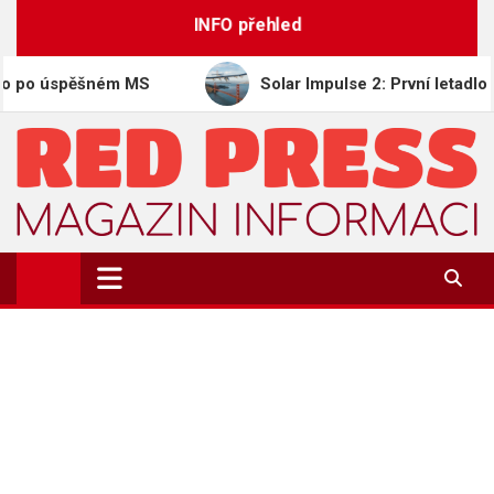
Skip
INFO přehled
to
content
pěšném MS
Solar Impulse 2: První letadlo obletělo 
REDPRESS.CZ
Magazín informací | Zpravodajství