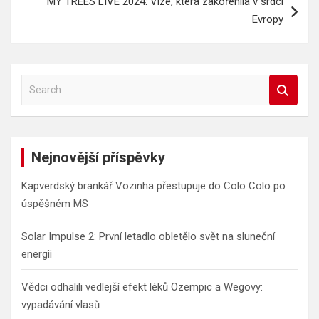
MY TREES LIVE 2024: Vize, která zakořenila v srdci
Evropy
S
e
a
r
c
Nejnovější příspěvky
h
Kapverdský brankář Vozinha přestupuje do Colo Colo po
úspěšném MS
Solar Impulse 2: První letadlo obletělo svět na sluneční
energii
Vědci odhalili vedlejší efekt léků Ozempic a Wegovy:
vypadávání vlasů