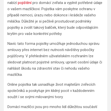
nabízí
pojištění
pro domácí zvířata a vyplnit potřebné údaje
o vašem mazlíčkovi. Pojistka vám poskytne ochranu v
případě nemoci, úrazu nebo dokonce i krádeže vašeho
miláčka. Důležité je si pečlivě prostudovat podmínky
pojistky a zvolit takový balíček, který bude odpovídajícím
krytím pro vaše konkrétní potřeby.
Navíc tato forma pojistky umožňuje jednoduchou správu
smlouvy přes internet bez nutnosti návštěvy pobočky
pojišťovny. V přehledném uživatelském rozhraním lze
sledovat platnost pojistné smlouvy, upravit osobní údaje či
nahlásit škodu na zdravotní stav či nehodu vašeho
mazlíčka.
Online pojistka tak usnadňuje život majitelům zvířecích
společníků a poskytuje jim klidný pocit v každodenním
soužit í se svými milovanými tvory.
Domácí mazlíčci jsou pro mnoho lidí důležitou součástí