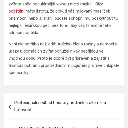
zvířata stále populárnější volbou mezi majiteli. Díky
pojištění
máte jistotu, že pokud váš milovaný mazlíček
onemocní nebo si zraní, budete schopni mu poskytnout tu
nejlepší lékařskou péči bez toho, aby vás finančně tato
situace postihla.
Není nic horšího než vidět trpícího člena rodiny a nemoci a
úrazy u domácích zvířat bohužel nikdy nepřijdou ve
vhodnou dobu. Proto je dobré být připraven a zajistit si
finanční ochranu prostřednictvím pojištění pro své chlupaté
společníky.
Navigace
Profesionální odhad hodnoty hodinek a okamžitá
pro
hotovost
příspěvek