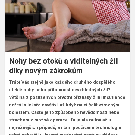
Nohy bez otoků a viditelných žil
díky novým zákrokům
Trápí Vás stejně jako každého druhého dospělého
oteklé nohy nebo přítomnost nevzhledných žil?
Většina z postižených prvotní příznaky žilní insufience
neřeší a lékaře navštíví, až když musí čelit výrazným
bolestem. Často je to způsobeno nevědomostí nebo
strachem z možné operace. Ta je ale nutná až u
nejvážnějších případů, a i tam používané technologie
velmi pokročily. Jakými moderními postupy vládnou