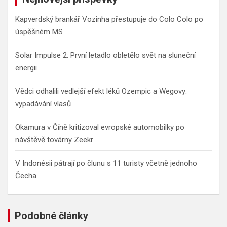
h
Kapverdský brankář Vozinha přestupuje do Colo Colo po
úspěšném MS
Solar Impulse 2: První letadlo obletělo svět na sluneční
energii
Vědci odhalili vedlejší efekt léků Ozempic a Wegovy:
vypadávání vlasů
Okamura v Číně kritizoval evropské automobilky po
návštěvě továrny Zeekr
V Indonésii pátrají po člunu s 11 turisty včetně jednoho
Čecha
Podobné články