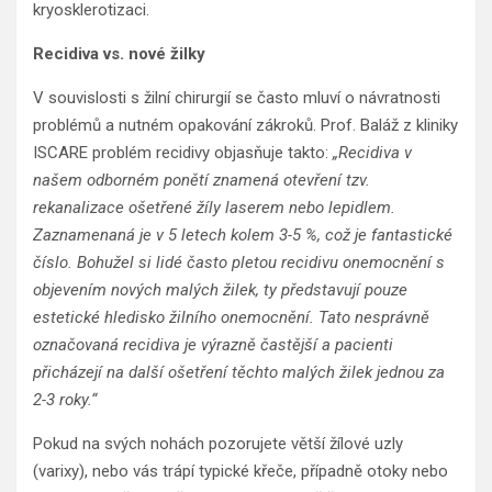
kryosklerotizaci.
Recidiva vs. nové žilky
V souvislosti s žilní chirurgií se často mluví o návratnosti
problémů a nutném opakování zákroků. Prof. Baláž z kliniky
ISCARE problém recidivy objasňuje takto:
„Recidiva v
našem odborném ponětí znamená otevření tzv.
rekanalizace ošetřené žíly laserem nebo lepidlem.
Zaznamenaná je v 5 letech kolem 3-5 %, což je fantastické
číslo. Bohužel si lidé často pletou recidivu onemocnění s
objevením nových malých žilek, ty představují pouze
estetické hledisko žilního onemocnění. Tato nesprávně
označovaná recidiva je výrazně častější a pacienti
přicházejí na další ošetření těchto malých žilek jednou za
2-3 roky.“
Pokud na svých nohách pozorujete větší žílové uzly
(varixy), nebo vás trápí typické křeče, případně otoky nebo