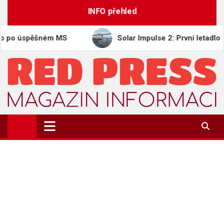
Skip
INFO přehled
to
content
spěšném MS
Solar Impulse 2: První letadlo obletělo
REDPRESS.CZ
Magazín informací | Zpravodajství