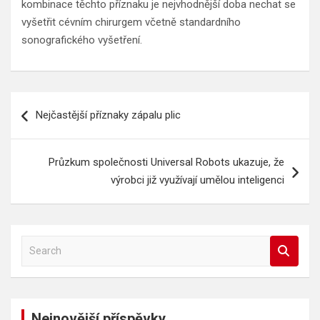
kombinace těchto příznaku je nejvhodnější doba nechat se
vyšetřit cévním chirurgem včetně standardního
sonografického vyšetření.
Navigace
Nejčastější příznaky zápalu plic
pro
příspěvek
Průzkum společnosti Universal Robots ukazuje, že
výrobci již využívají umělou inteligenci
S
e
a
r
c
Nejnovější příspěvky