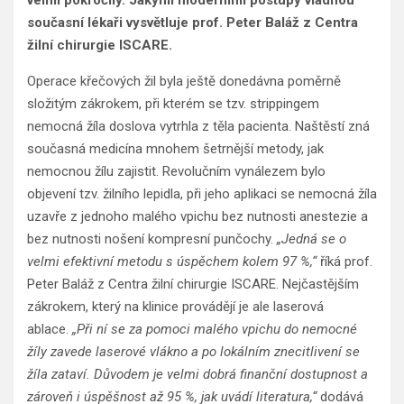
současní lékaři vysvětluje prof. Peter Baláž z Centra
žilní chirurgie ISCARE.
Operace křečových žil byla ještě donedávna poměrně
složitým zákrokem, při kterém se tzv. strippingem
nemocná žíla doslova vytrhla z těla pacienta. Naštěstí zná
současná medicína mnohem šetrnější metody, jak
nemocnou žílu zajistit. Revolučním vynálezem bylo
objevení tzv. žilního lepidla, při jeho aplikaci se nemocná žíla
uzavře z jednoho malého vpichu bez nutnosti anestezie a
bez nutnosti nošení kompresní punčochy.
„Jedná se o
velmi efektivní metodu s úspěchem kolem 97 %,“
říká prof.
Peter Baláž z Centra žilní chirurgie ISCARE. Nejčastějším
zákrokem, který na klinice provádějí je ale laserová
ablace.
„Při ní se za pomoci malého vpichu do nemocné
žíly zavede laserové vlákno a po lokálním znecitlivení se
žíla zataví. Důvodem je velmi dobrá finanční dostupnost a
zároveň i úspěšnost až 95 %, jak uvádí literatura,“
dodává