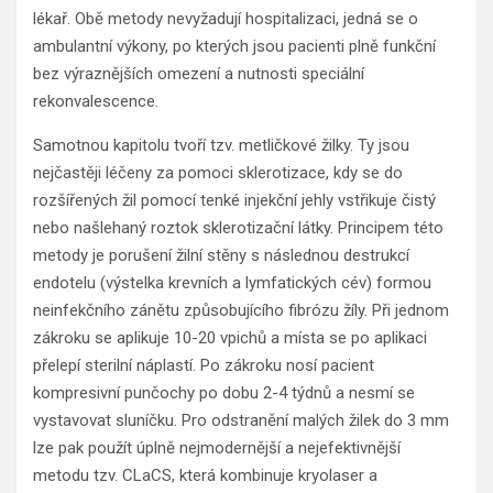
lékař. Obě metody nevyžadují hospitalizaci, jedná se o
ambulantní výkony, po kterých jsou pacienti plně funkční
bez výraznějších omezení a nutnosti speciální
rekonvalescence.
Samotnou kapitolu tvoří tzv. metličkové žilky. Ty jsou
nejčastěji léčeny za pomoci sklerotizace, kdy se do
rozšířených žil pomocí tenké injekční jehly vstřikuje čistý
nebo našlehaný roztok sklerotizační látky. Principem této
metody je porušení žilní stěny s následnou destrukcí
endotelu (výstelka krevních a lymfatických cév) formou
neinfekčního zánětu způsobujícího fibrózu žíly. Při jednom
zákroku se aplikuje 10-20 vpichů a místa se po aplikaci
přelepí sterilní náplastí. Po zákroku nosí pacient
kompresivní punčochy po dobu 2-4 týdnů a nesmí se
vystavovat sluníčku. Pro odstranění malých žilek do 3 mm
lze pak použít úplně nejmodernější a nejefektivnější
metodu tzv. CLaCS, která kombinuje kryolaser a