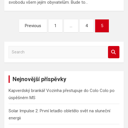
svobodu všem jejím obyvatelům. Bude to…
Stránkování
Previous
1
…
4
5
příspěvků
S
e
a
r
c
Nejnovější příspěvky
h
Kapverdský brankář Vozinha přestupuje do Colo Colo po
úspěšném MS
Solar Impulse 2: První letadlo obletělo svět na sluneční
energii