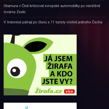
Okamura v Číně kritizoval evropské automobilky po návštěvě
továrny Zeekr
V Indonésii pátrají po člunu s 11 turisty včetně jednoho Čecha