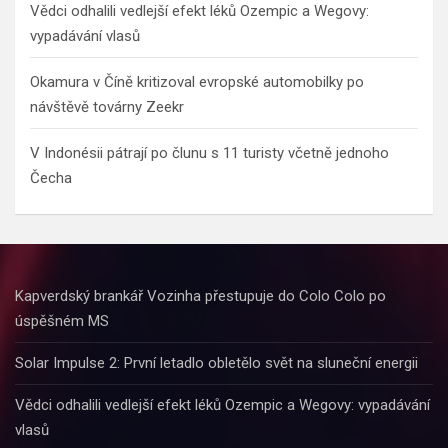
Vědci odhalili vedlejší efekt léků Ozempic a Wegovy:
vypadávání vlasů
Okamura v Číně kritizoval evropské automobilky po
návštěvě továrny Zeekr
V Indonésii pátrají po člunu s 11 turisty včetně jednoho
Čecha
Kapverdský brankář Vozinha přestupuje do Colo Colo po
úspěšném MS
Solar Impulse 2: První letadlo obletělo svět na sluneční energii
Vědci odhalili vedlejší efekt léků Ozempic a Wegovy: vypadávání
vlasů