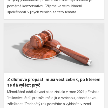
poměrně konzervativní. “Žijeme ve velmi binární
společnosti, v jiných zemích se tato témata…
Z dluhové propasti musí vést žebřík, po kterém
se dá vylézt pryč
Mimořádná oddlužovací akce získala v roce 2021 přízvisko
“milostivé léto”, protože mělo jít o vzácnou jednorázovou
záležitost. “Padesátý rok posvětíte a vyhlásíte v zemi