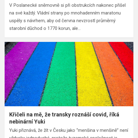
V Poslanecké sněmovně si při obstrukcích nakonec přišel
na své každý. Vládní strany po mnohadenním maratonu
uspěly s návrhem, aby od června nevzrostl průměrný
starobní důchod o 1770 korun, ale…
Křičeli na mě, že transky roznáší covid, říká
nebinární Yuki
Yuki přiznává, že žít v Česku jako “menšina v menšině” není
vždycky jednoduché, protože tuzemská společnost je