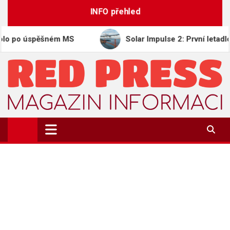
Skip
INFO přehled
to
content
 úspěšném MS
Solar Impulse 2: První letadlo obletě
REDPRESS.CZ
Magazín informací | Zpravodajství