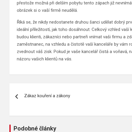
přestože možná při delším pobytu tento zápach již nevnímáte,
obrázek si o vaší firmě neudělá.
Říká se, že nikdy nedostanete druhou šanci udělat dobrý prv
ideální příležitostí, jak toho dosáhnout. Celkový vzhled vaš
budou klienti, zákazníci nebo partneři vnímat vaši firmu a 
zaměstnanec, na vzhledu a čistotě vaší kanceláře by vám 
zvednout váš zisk. Pokud je vaše kancelář čistá a voňavá, naz
názoru vašich klientů na vás.
Navigace
Zákaz kouření a zákony
pro
příspěvek
Podobné články