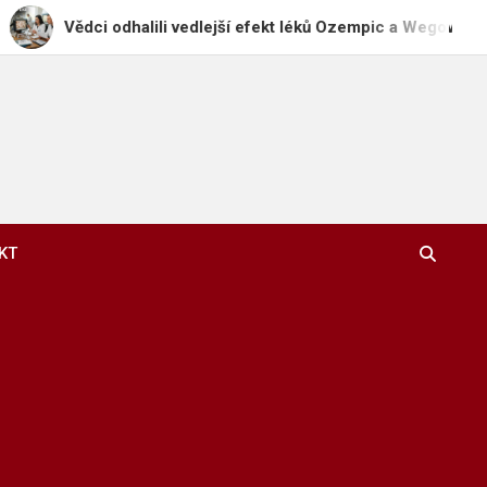
ědci odhalili vedlejší efekt léků Ozempic a Wegovy: vypadávání 
KT