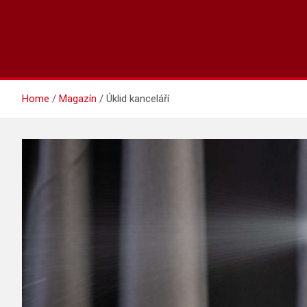
Home
Magazín
Úklid kanceláří