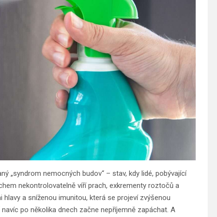
aný „syndrom nemocných budov“ – stav, kdy lidé, pobývající
chem nekontrolovatelně víří prach, exkrementy roztočů a
tmi hlavy a sníženou imunitou, která se projeví zvýšenou
ř navíc po několika dnech začne nepříjemně zapáchat. A