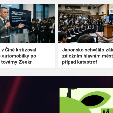
v Číně kritizoval
Japonsko schválilo zá
 automobilky po
záložním hlavním měst
 továrny Zeekr
případ katastrof