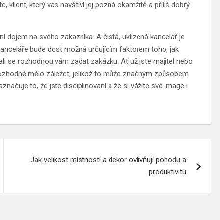
 klient, který vás navštíví jej pozná okamžitě a příliš dobrý
ní dojem na svého zákazníka. A čistá, uklizená kancelář je
í kanceláře bude dost možná určujícím faktorem toho, jak
zdali se rozhodnou vám zadat zakázku. Ať už jste majitel nebo
rozhodně mělo záležet, jelikož to může značným způsobem
načuje to, že jste disciplinovaní a že si vážíte své image i
Jak velikost místností a dekor ovlivňují pohodu a
produktivitu