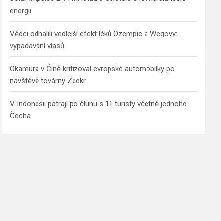
energii
Vědci odhalili vedlejší efekt léků Ozempic a Wegovy:
vypadávání vlasů
Okamura v Číně kritizoval evropské automobilky po
návštěvě továrny Zeekr
V Indonésii pátrají po člunu s 11 turisty včetně jednoho
Čecha