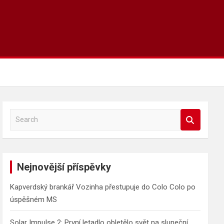
S
e
a
r
c
Nejnovější příspěvky
h
Kapverdský brankář Vozinha přestupuje do Colo Colo po
úspěšném MS
Solar Impulse 2: První letadlo obletělo svět na sluneční