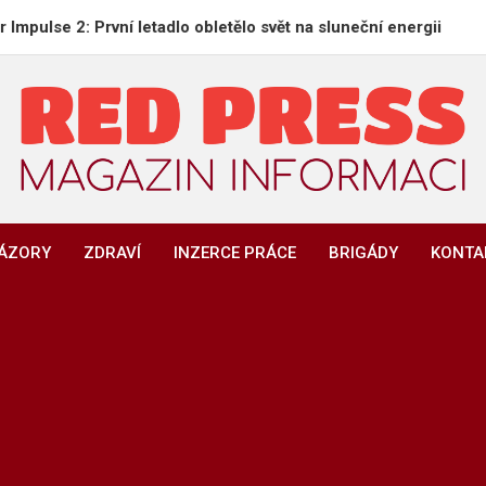
: První letadlo obletělo svět na sluneční energii
V
REDPRESS.CZ
Magazín informací | Zpravodajství
NÁZORY
ZDRAVÍ
INZERCE PRÁCE
BRIGÁDY
KONTA