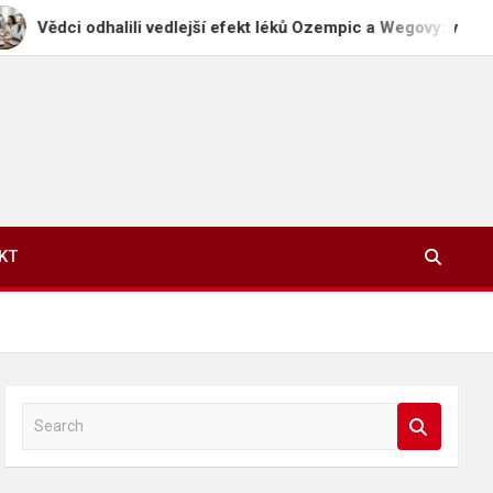
halili vedlejší efekt léků Ozempic a Wegovy: vypadávání vlasů
KT
S
e
a