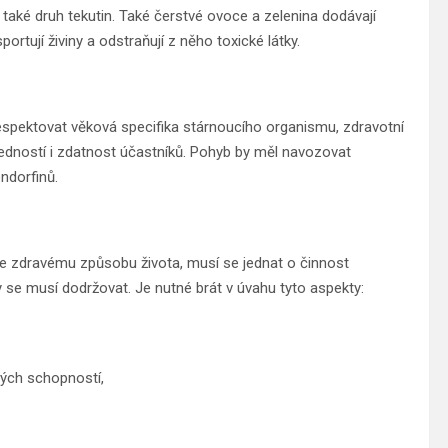
ak také druh tekutin. Také čerstvé ovoce a zelenina dodávají
ortují živiny a odstraňují z něho toxické látky.
espektovat věková specifika stárnoucího organismu, zdravotní
edností i zdatnost účastníků. Pohyb by měl navozovat
ndorfinů.
 zdravému způsobu života, musí se jednat o činnost
se musí dodržovat. Je nutné brát v úvahu tyto aspekty:
vých schopností,