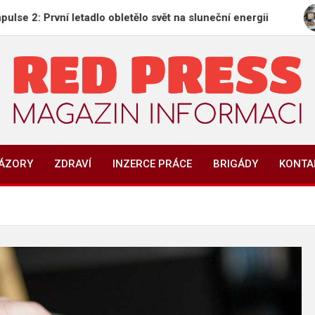
 letadlo obletělo svět na sluneční energii
Vědci od
REDPRESS.CZ
Magazín informací | Zpravodajství
NÁZORY
ZDRAVÍ
INZERCE PRÁCE
BRIGÁDY
KONTA