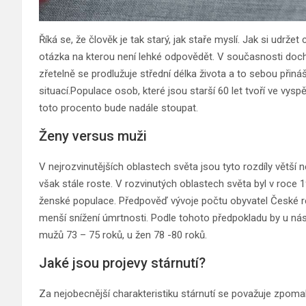
Říká se, že člověk je tak starý, jak staře myslí. Jak si udrže
otázka na kterou není lehké odpovědět. V současnosti do
zřetelně se prodlužuje střední délka života a to sebou přin
situací.Populace osob, které jsou starší 60 let tvoří ve vy
toto procento bude nadále stoupat.
Ženy versus muži
V nejrozvinutějších oblastech světa jsou tyto rozdíly větší 
však stále roste. V rozvinutých oblastech světa byl v roce
ženské populace. Předpověď vývoje počtu obyvatel České re
menší snížení úmrtnosti. Podle tohoto předpokladu by u nás 
mužů 73 – 75 roků, u žen 78 -80 roků.
Jaké jsou projevy stárnutí?
Za nejobecnější charakteristiku stárnutí se považuje zpom