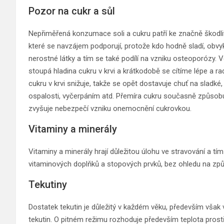
Pozor na cukr a sůl
Nepřiměřená konzumace soli a cukru patří ke značně škodl
které se navzájem podporují, protože kdo hodně sladí, obvykl
nerostné látky a tím se také podílí na vzniku osteoporózy. Ve
stoupá hladina cukru v krvi a krátkodobě se cítíme lépe a rad
cukru v krvi snižuje, takže se opět dostavuje chuť na sladké
ospalosti, vyčerpáním atd. Přemíra cukru současně způsobuj
zvyšuje nebezpečí vzniku onemocnění cukrovkou.
Vitaminy a minerály
Vitaminy a minerály hrají důležitou úlohu ve stravování a tím
vitaminových doplňků a stopových prvků, bez ohledu na způ
Tekutiny
Dostatek tekutin je důležitý v každém věku, především však
tekutin. O pitném režimu rozhoduje především teplota pros