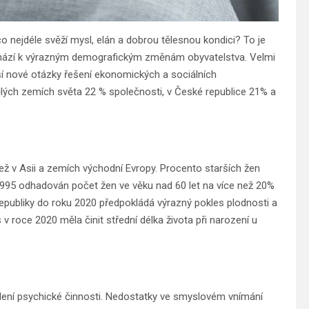
t co nejdéle svěží mysl, elán a dobrou tělesnou kondici? To je
chází k výrazným demografickým změnám obyvatelstva. Velmi
áší nové otázky řešení ekonomických a sociálních
spělých zemích světa 22 % společnosti, v České republice 21% a
než v Asii a zemích východní Evropy. Procento starších žen
 1995 odhadován počet žen ve věku nad 60 let na více než 20%
publiky do roku 2020 předpokládá výrazný pokles plodnosti a
v roce 2020 měla činit střední délka života při narození u
alení psychické činnosti. Nedostatky ve smyslovém vnímání