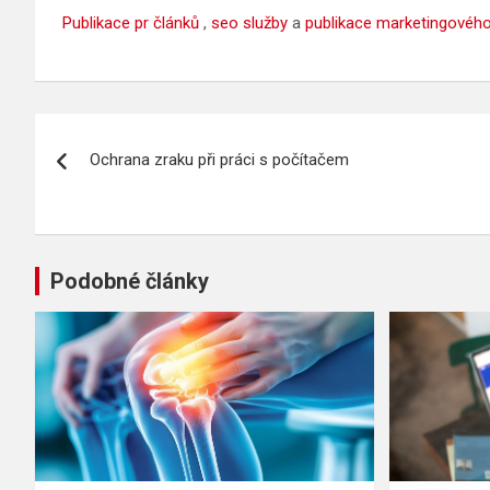
Publikace pr článků
,
seo služby
a
publikace marketingovéh
Navigace
Ochrana zraku při práci s počítačem
pro
příspěvek
Podobné články