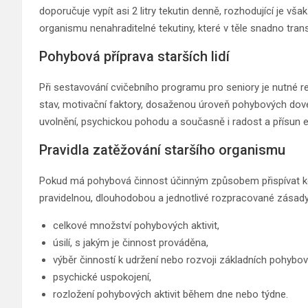
doporučuje vypít asi 2 litry tekutin denně, rozhodující je vš
organismu nenahraditelné tekutiny, které v těle snadno transp
Pohybová příprava starších lidí
Při sestavování cvičebního programu pro seniory je nutné r
stav, motivační faktory, dosaženou úroveň pohybových dov
uvolnění, psychickou pohodu a současně i radost a přísun e
Pravidla zatěžování staršího organismu
Pokud má pohybová činnost účinným způsobem přispívat ke
pravidelnou, dlouhodobou a jednotlivé rozpracované zásady 
celkové množství pohybových aktivit,
úsilí, s jakým je činnost prováděna,
výběr činností k udržení nebo rozvoji základních pohybo
psychické uspokojení,
rozložení pohybových aktivit během dne nebo týdne.