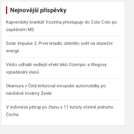
r
c
Nejnovější příspěvky
h
Kapverdský brankář Vozinha přestupuje do Colo Colo po
úspěšném MS
Solar Impulse 2: První letadlo obletělo svět na sluneční
energii
Vědci odhalili vedlejší efekt léků Ozempic a Wegovy:
vypadávání vlasů
Okamura v Číně kritizoval evropské automobilky po
návštěvě továrny Zeekr
V Indonésii pátrají po člunu s 11 turisty včetně jednoho
Čecha