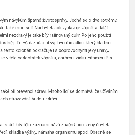
ivým návykům špatné životosprávy. Jedná se o dva extrémy,
e také moc solí. Nadbytek soli vyplavuje vápník a další
lmi nezdravý je také bílý rafinovaný cukr. Po jeho použití
ostněji. To však způsobí vyplavení inzulínu, který hladinu
, a tento koloběh pokračuje i s doprovodnými jevy únavy,
e v těle nedostatek vápníku, chrómu, zinku, vitaminu B a
 také při prevenci zdraví. Mnoho lidí se domnívá, že užíváním
sob stravování, budou zdrávi.
 ve stáří, kdy tělo zaznamenává značný přirozený úbytek
tředí, skladba výživy, námaha organismu apod. Obecně se