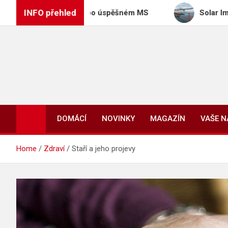
Skip
INFO přehled
o Colo Colo po úspěšném MS
Solar Impulse 2: První
to
content
DOMÁCÍ
NOVINKY
MAGAZÍN
VAŠE 
Home
Zdraví
Staří a jeho projevy