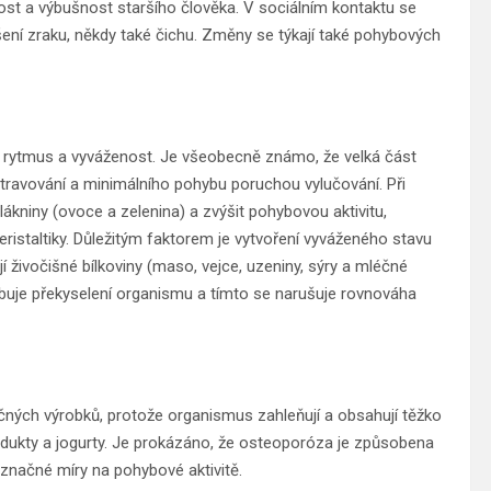
ost a výbušnost staršího člověka. V sociálním kontaktu se
ení zraku, někdy také čichu. Změny se týkají také pohybových
st, rytmus a vyváženost. Je všeobecně známo, že velká část
stravování a minimálního pohybu poruchou vylučování. Při
lákniny (ovoce a zelenina) a zvýšit pohybovou aktivitu,
eristaltiky. Důležitým faktorem je vytvoření vyváženého stavu
í živočišné bílkoviny (maso, vejce, uzeniny, sýry a mléčné
uje překyselení organismu a tímto se narušuje rovnováha
ch výrobků, protože organismus zahleňují a obsahují těžko
dukty a jogurty. Je prokázáno, že osteoporóza je způsobena
značné míry na pohybové aktivitě.