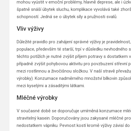
mohou vyústit v emoční problémy, hlavně deprese, ale i úzk
špatně snáší úbytek sluchu, komplikace vyvolává také zhorš
schopností. Jedná se o úbytek síly a pružnosti svalů.
Vliv výživy
Důležité pravidlo pro zahájení správné výživy je pravidelno
populace, především té starší, trpí v důsledku nevhodného 
těchto potížích je nutné zvýšit příjem potravy s dostatkem v
případně zvýšit pohybovou aktivitu pro povzbuzení střevní p
mezi rostlinnou a živočišnou složkou. V naší stravě převažuj
výrobky). Konzumace nadměrného množství bílkovin způsob
mezi kyselými a zásaditými látkami.
Mléčné výrobky
V současné době se doporučuje umírněná konzumace mléčný
stravitelný kasein. Doporučovány jsou zakysané mléčné pro
nedostatkem vápníku. Pevnost kostí kromě výživy závisí do 