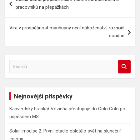
pro
pracovníků na přepážkách
příspěvek
Víra v prospěšnost marihuany není náboženství, rozhodl
soudce
S
e
a
r
c
Nejnovější příspěvky
h
Kapverdský brankář Vozinha přestupuje do Colo Colo po
úspěšném MS
Solar Impulse 2: První letadlo obletělo svět na sluneční
energii