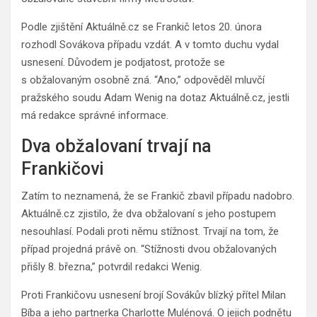
Podle zjištění Aktuálně.cz se Frankič letos 20. února
rozhodl Sovákova případu vzdát. A v tomto duchu vydal
usnesení. Důvodem je podjatost, protože se
s obžalovaným osobně zná. “Ano,” odpověděl mluvčí
pražského soudu Adam Wenig na dotaz Aktuálně.cz, jestli
má redakce správné informace.
Dva obžalovaní trvají na
Frankičovi
Zatím to neznamená, že se Frankič zbavil případu nadobro.
Aktuálně.cz zjistilo, že dva obžalovaní s jeho postupem
nesouhlasí. Podali proti němu stížnost. Trvají na tom, že
případ projedná právě on. “Stížnosti dvou obžalovaných
přišly 8. března,” potvrdil redakci Wenig.
Proti Frankičovu usnesení brojí Sovákův blízký přítel Milan
Bíba a jeho partnerka Charlotte Mulénová. O jejich podnětu