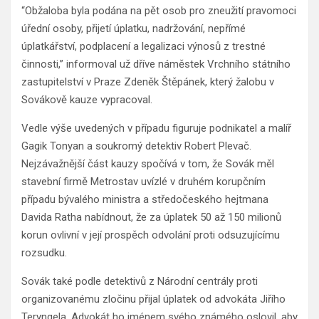
“Obžaloba byla podána na pět osob pro zneužití pravomoci
úřední osoby, přijetí úplatku, nadržování, nepřímé
úplatkářství, podplacení a legalizaci výnosů z trestné
činnosti,” informoval už dříve náměstek Vrchního státního
zastupitelství v Praze Zdeněk Štěpánek, který žalobu v
Sovákově kauze vypracoval.
Vedle výše uvedených v případu figuruje podnikatel a malíř
Gagik Tonyan a soukromý detektiv Robert Plevač.
Nejzávažnější část kauzy spočívá v tom, že Sovák měl
stavební firmě Metrostav uvízlé v druhém korupčním
případu bývalého ministra a středočeského hejtmana
Davida Ratha nabídnout, že za úplatek 50 až 150 milionů
korun ovlivní v její prospěch odvolání proti odsuzujícímu
rozsudku.
Sovák také podle detektivů z Národní centrály proti
organizovanému zločinu přijal úplatek od advokáta Jiřího
Teryngela. Advokát ho jménem svého známého oslovil, aby