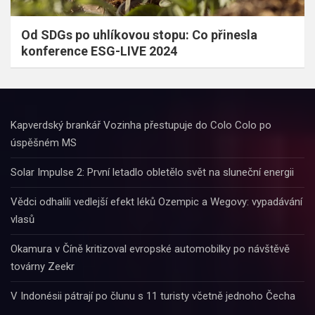
Od SDGs po uhlíkovou stopu: Co přinesla
konference ESG-LIVE 2024
Kapverdský brankář Vozinha přestupuje do Colo Colo po
úspěšném MS
Solar Impulse 2: První letadlo obletělo svět na sluneční energii
Vědci odhalili vedlejší efekt léků Ozempic a Wegovy: vypadávání
vlasů
Okamura v Číně kritizoval evropské automobilky po návštěvě
továrny Zeekr
V Indonésii pátrají po člunu s 11 turisty včetně jednoho Čecha