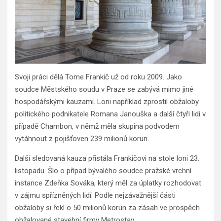
Svoji práci dělá Tome Frankič už od roku 2009. Jako
soudce Městského soudu v Praze se zabývá mimo jiné
hospodářskými kauzami. Loni například zprostil obžaloby
politického podnikatele Romana Janouška a další čtyři lidi v
případě Chambon, v němž měla skupina podvodem
vytáhnout z pojišťoven 239 milionů korun.
Další sledovaná kauza přistála Frankičovi na stole loni 23.
listopadu. Šlo o případ bývalého soudce pražské vrchní
instance Zdeňka Sováka, který měl za úplatky rozhodovat
v zájmu spřízněných lidí. Podle nejzávažnější části
obžaloby si řekl o 50 milionů korun za zásah ve prospěch
obžalované stavební firmy Metrostav.