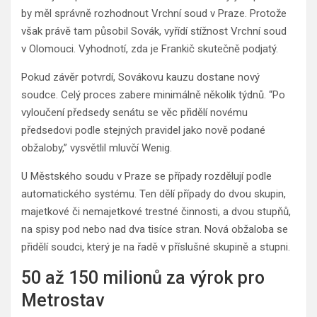
by měl správně rozhodnout Vrchní soud v Praze. Protože
však právě tam působil Sovák, vyřídí stížnost Vrchní soud
v Olomouci. Vyhodnotí, zda je Frankič skutečně podjatý.
Pokud závěr potvrdí, Sovákovu kauzu dostane nový
soudce. Celý proces zabere minimálně několik týdnů. “Po
vyloučení předsedy senátu se věc přidělí novému
předsedovi podle stejných pravidel jako nově podané
obžaloby,” vysvětlil mluvčí Wenig.
U Městského soudu v Praze se případy rozdělují podle
automatického systému. Ten dělí případy do dvou skupin,
majetkové či nemajetkové trestné činnosti, a dvou stupňů,
na spisy pod nebo nad dva tisíce stran. Nová obžaloba se
přidělí soudci, který je na řadě v příslušné skupině a stupni.
50 až 150 milionů za výrok pro
Metrostav