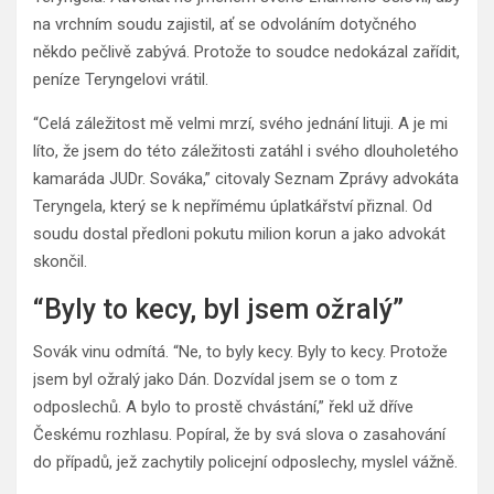
na vrchním soudu zajistil, ať se odvoláním dotyčného
někdo pečlivě zabývá. Protože to soudce nedokázal zařídit,
peníze Teryngelovi vrátil.
“Celá záležitost mě velmi mrzí, svého jednání lituji. A je mi
líto, že jsem do této záležitosti zatáhl i svého dlouholetého
kamaráda JUDr. Sováka,” citovaly Seznam Zprávy advokáta
Teryngela, který se k nepřímému úplatkářství přiznal. Od
soudu dostal předloni pokutu milion korun a jako advokát
skončil.
“Byly to kecy, byl jsem ožralý”
Sovák vinu odmítá. “Ne, to byly kecy. Byly to kecy. Protože
jsem byl ožralý jako Dán. Dozvídal jsem se o tom z
odposlechů. A bylo to prostě chvástání,” řekl už dříve
Českému rozhlasu. Popíral, že by svá slova o zasahování
do případů, jež zachytily policejní odposlechy, myslel vážně.