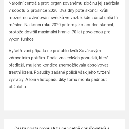
Národní centrála proti organizovanému zločinu jej zadržela
v sobotu 5. prosince 2020. Dva dny poté skončil kvůli
možnému ovlivňování svědků ve vazbě, kde zůstal další tři
měsíce. Na konci roku 2020 přitom jako soudce skončil,
protože dovršil maximální hranici 70 let povolenou pro
výkon funkce.
Vyšetřování případu se protáhlo kvůli Sovákovým
zdravotním potížím. Podle znaleckých posudků, které
předložil, mu jeho kondice znemožňovala absolvovat
trestní řízení. Posudky zadané policií však jeho tvrzení
vyvrátily. A loni v listopadu díky tomu mohla padnout
obžaloba.
Navigace
Česká pošta propustí tisíce včetně doručovatelů a