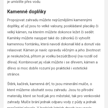
je umístíte přes vodu.
Kamenné doplňky
Propojovat zahradu můžete nejrůznějšími kamennými
doplňky, ať už jsou to velké valouny, poskládané placáky či
velký kámen, na kterém můžete dokonce ležet či sedět.
Kamínky můžete nasypat také do záhonků či vytvořit
kamennou fontánku, která navodí dokonalí klid a donutí vás
relaxovat. Kámen je navíc opravdu věčným a jeho životnost
je neskutečná, přitom je vcelku bezúdržbový (na rozdíl od
dřeva). Kombinovat jej však můžete i se dřevem, kámen a
dřevo si moc dobře rozumí po praktické i estetické
stránce.
Štěrk, kačírek, kamenná drť, to jsou minerální mulče, o
které můžeme obohatit svou zahradu. Jsou to přírodní
materiály, které se hodí jak pro městské, tak pro venkovské
zahrady. Mulče brání jednak odparu vody z půdy a jednak
prorůstání plevele. V horkých letních dnech jsou navíc