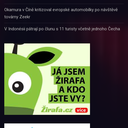
Okamura v Číně kritizoval evropské automobilky po návštěvě
továrny Zeekr
V Indonésii pátrají po člunu s 11 turisty včetně jednoho Čecha