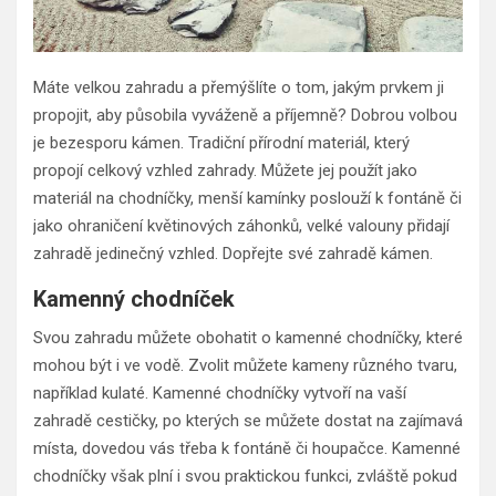
Máte velkou zahradu a přemýšlíte o tom, jakým prvkem ji
propojit, aby působila vyváženě a příjemně? Dobrou volbou
je bezesporu kámen. Tradiční přírodní materiál, který
propojí celkový vzhled zahrady. Můžete jej použít jako
materiál na chodníčky, menší kamínky poslouží k fontáně či
jako ohraničení květinových záhonků, velké valouny přidají
zahradě jedinečný vzhled. Dopřejte své zahradě kámen.
Kamenný chodníček
Svou zahradu můžete obohatit o kamenné chodníčky, které
mohou být i ve vodě. Zvolit můžete kameny různého tvaru,
například kulaté. Kamenné chodníčky vytvoří na vaší
zahradě cestičky, po kterých se můžete dostat na zajímavá
místa, dovedou vás třeba k fontáně či houpačce. Kamenné
chodníčky však plní i svou praktickou funkci, zvláště pokud