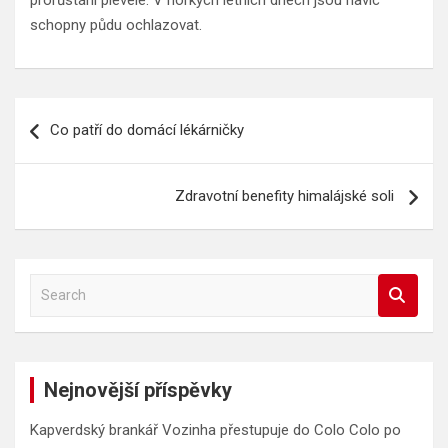
schopny půdu ochlazovat.
Navigace
Co patří do domácí lékárničky
pro
příspěvek
Zdravotní benefity himalájské soli
S
e
a
r
c
Nejnovější příspěvky
h
Kapverdský brankář Vozinha přestupuje do Colo Colo po