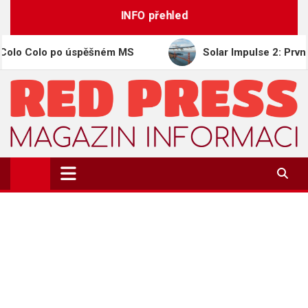
Skip
INFO přehled
to
content
olo po úspěšném MS
Solar Impulse 2: První letadlo 
REDPRESS.CZ
Magazín informací | Zpravodajství