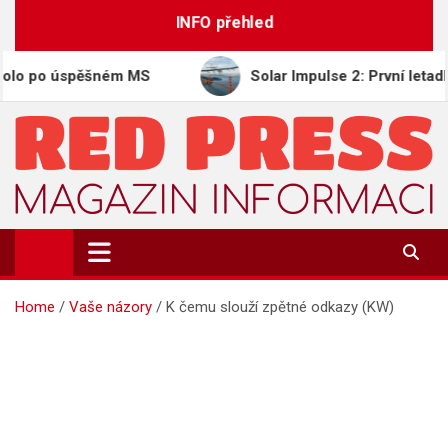
Skip
INFO přehled
to
content
o úspěšném MS
Solar Impulse 2: První letadlo oblet
REDPRESS.CZ
Magazín informací | Zpravodajství
Home
Vaše názory
K čemu slouží zpětné odkazy (KW)