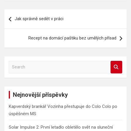
Navigace
Jak správně sedět v práci
pro
příspěvek
Recept na domácí paštiku bez umělých přísad
S
e
a
r
c
Nejnovější příspěvky
h
Kapverdský brankář Vozinha přestupuje do Colo Colo po
úspěšném MS
Solar Impulse 2: První letadlo obletělo svět na sluneční