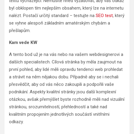
textu vycházející. Nemusíte hned vyžadovat, aby váš odkaz
byl obklopen tím nejlepším obsahem, který lze na internetu
nalézt. Postačí určitý standard – testujte na
SEO test
, který
se vyhne alespoň základním amatérským chybám a
přešlapům.
Kam vede
KW
A tento bod už je na vás nebo na vašem webdesignerovi a
dalších specialistech. Cílová stránka by měla zaujmout na
první pohled, aby lidé měli opravdu tendenci web prohledat
a strávit na něm nějakou dobu. Případně aby se i nechali
přesvědčit, aby od vás něco zakoupili a podpořili vaše
podnikání. Aspekty kvalitní stránky jsou další komplexní
otázkou, avšak přemýšlet byste rozhodně měli nad vizuální
stránkou, srozumitelností, přehledností a také nad
kvalitním propojením jednotlivých součástí vnitřními
odkazy.