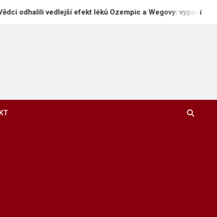
li vedlejší efekt léků Ozempic a Wegovy: vypadávání vlasů
KT