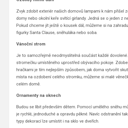
Zvyk zdobit exteriér našich domovů lampami k nám přišel ze 
domy nebo okolní keře svítící girlandy. Jedná se o jeden z 
Pokud chceme jít ještě o kousek dál, můžeme si na zahra
figurky Santa Clause, sněhuláka nebo soba.
Vánoční strom
Je to samozřejmě neodmyslitelná součást každé dovolené. 
stromečku umístěného uprostřed obývacího pokoje. Zdobené
hračkami je tím nejlepším způsobem, jak doma vytvořit s
místa na ozdobení celého stromku, můžeme si malé věnečky p
celém domě.
Ornamenty na oknech
Budou se líbit především dětem. Pomocí umělého sněhu můž
je rychlé, jednoduché a opravdu pěkné. Navíc odstranění tak
typy dekorací lze umístit i na sklo ve dveřích.