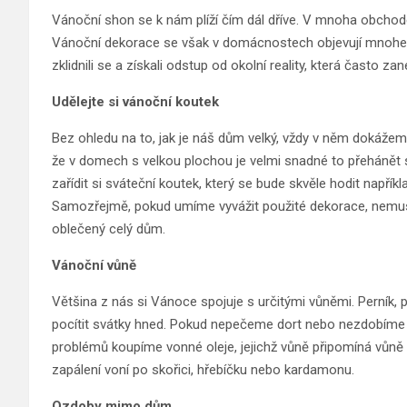
Vánoční shon se k nám plíží čím dál dříve. V mnoha obchodec
Vánoční dekorace se však v domácnostech objevují mnohem 
zklidnili se a získali odstup od okolní reality, která často 
Udělejte si vánoční koutek
Bez ohledu na to, jak je náš dům velký, vždy v něm dokážem
že v domech s velkou plochou je velmi snadné to přehánět
zařídit si sváteční koutek, který se bude skvěle hodit napřík
Samozřejmě, pokud umíme vyvážit použité dekorace, nemu
oblečený celý dům.
Vánoční vůně
Většina z nás si Vánoce spojuje s určitými vůněmi. Perník, 
pocítit svátky hned. Pokud nepečeme dort nebo nezdobíme
problémů koupíme vonné oleje, jejichž vůně připomíná vůně V
zapálení voní po skořici, hřebíčku nebo kardamonu.
Ozdoby mimo dům