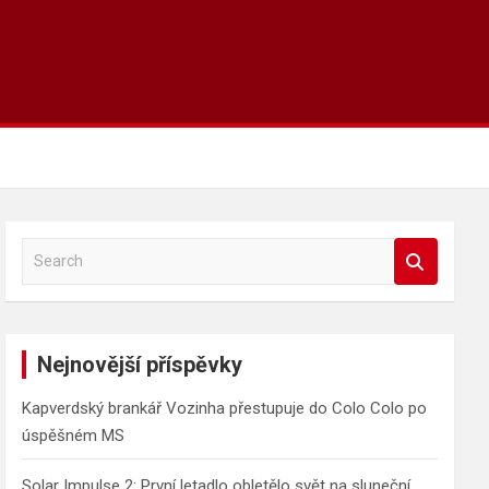
S
e
a
r
c
Nejnovější příspěvky
h
Kapverdský brankář Vozinha přestupuje do Colo Colo po
úspěšném MS
Solar Impulse 2: První letadlo obletělo svět na sluneční