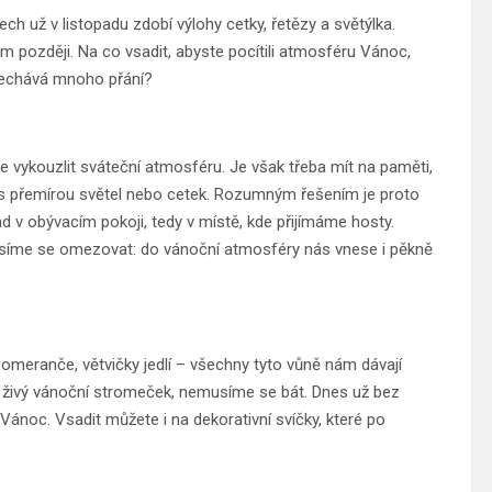
h už v listopadu zdobí výlohy cetky, řetězy a světýlka.
později. Na co vsadit, abyste pocítili atmosféru Vánoc,
zanechává mnoho přání?
e vykouzlit sváteční atmosféru. Je však třeba mít na paměti,
 s přemírou světel nebo cetek. Rozumným řešením je proto
lad v obývacím pokoji, tedy v místě, kde přijímáme hosty.
síme se omezovat: do vánoční atmosféry nás vnese i pěkně
pomeranče, větvičky jedlí – všechny tyto vůně nám dávají
 živý vánoční stromeček, nemusíme se bát. Dnes už bez
ánoc. Vsadit můžete i na dekorativní svíčky, které po