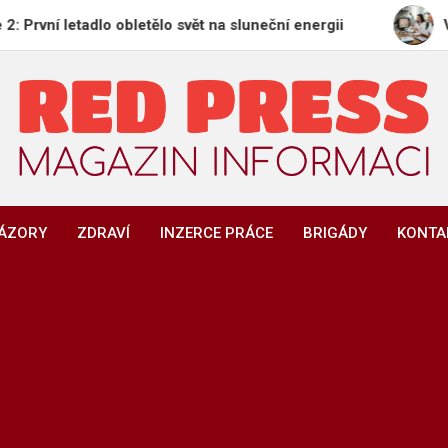
adlo obletělo svět na sluneční energii
Vědci odhali
REDPRESS.CZ
Magazín informací | Zpravodajství
NÁZORY
ZDRAVÍ
INZERCE PRÁCE
BRIGÁDY
KONTA