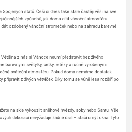
Spojených států. Češi si dnes také stále častěji věší na své
nejúčinnějších způsobů, jak doma cítit vánoční atmosféru.
du dát ozdobený vánoční stromeček nebo na zahradu barevné
Většina z nás si Vánoce neumí představit bez živého
 barevnými světýlky, cetky, řetězy a ručně vyrobenými
kutečně sváteční atmosféru. Pokud doma nemáme dostatek
řipravit z živých větviček. Díky tomu se vůně lesa rozšíří po
ete na skle vykouzlit sněhové hvězdy, soby nebo Santu. Vše
ových dekorací nevyžaduje žádné úsilí – stačí umýt okna. Tyto