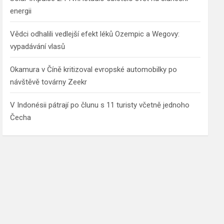
energii
Vědci odhalili vedlejší efekt léků Ozempic a Wegovy:
vypadávání vlasů
Okamura v Číně kritizoval evropské automobilky po
návštěvě továrny Zeekr
V Indonésii pátrají po člunu s 11 turisty včetně jednoho
Čecha