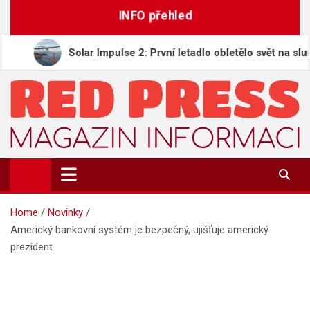
Skip
INFO přehled
to
content
Solar Impulse 2: První letadlo obletělo svět na sluneční en
REDPRESS.CZ
Magazín informací | Zpravodajství
Home
Novinky
Americký bankovní systém je bezpečný, ujišťuje americký
prezident