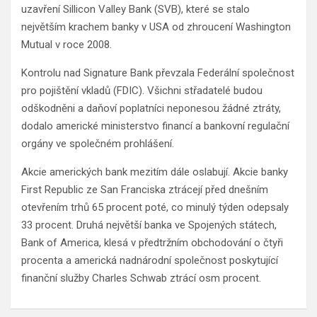
uzavření Sillicon Valley Bank (SVB), které se stalo
největším krachem banky v USA od zhroucení Washington
Mutual v roce 2008.
Kontrolu nad Signature Bank převzala Federální společnost
pro pojištění vkladů (FDIC). Všichni střadatelé budou
odškodněni a daňoví poplatníci neponesou žádné ztráty,
dodalo americké ministerstvo financí a bankovní regulační
orgány ve společném prohlášení.
Akcie amerických bank mezitím dále oslabují. Akcie banky
First Republic ze San Franciska ztrácejí před dnešním
otevřením trhů 65 procent poté, co minulý týden odepsaly
33 procent. Druhá největší banka ve Spojených státech,
Bank of America, klesá v předtržním obchodování o čtyři
procenta a americká nadnárodní společnost poskytující
finanční služby Charles Schwab ztrácí osm procent.