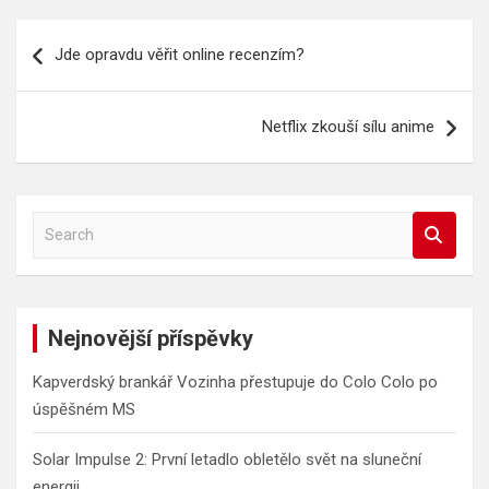
Navigace
Jde opravdu věřit online recenzím?
pro
příspěvek
Netflix zkouší sílu anime
S
e
a
r
c
Nejnovější příspěvky
h
Kapverdský brankář Vozinha přestupuje do Colo Colo po
úspěšném MS
Solar Impulse 2: První letadlo obletělo svět na sluneční
energii