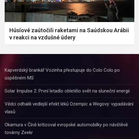
Húsíové zaútočili raketami na Saúdskou Arábii
v reakci na vzdušné údery
Kapverdský brankář Vozinha přestupuje do Colo Colo po
úspěšném MS
Solar Impulse 2: První letadlo obletělo svět na sluneční energii
Vědci odhalili vedlejší efekt léků Ozempic a Wegovy: vypadávání
vlasů
Okamura v Číně kritizoval evropské automobilky po návštěvě
továrny Zeekr